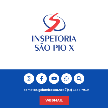
Skip
to
content
contatos@dombosco.net // (51) 3331-7939
WEBMAIL