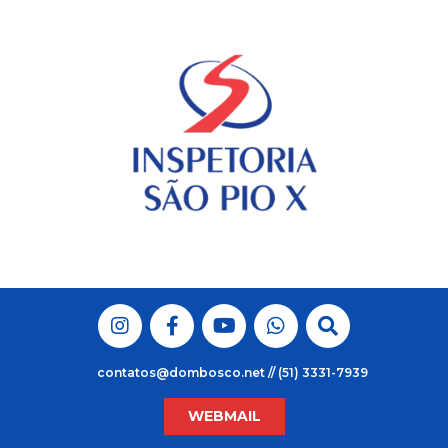
Skip
to
content
contatos@dombosco.net // (51) 3331-7939
WEBMAIL