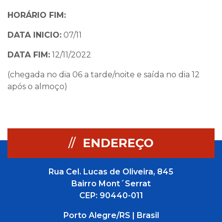
HORÁRIO FIM:
DATA INICIO:
07/11
DATA FIM:
12/11/2022
(chegada no dia 06 a tarde/noite e saída no dia 12
após o almoço)
//
ENDEREÇO
Rua Cel. Lucas de Oliveira, 845
Bairro Mont´Serrat
CEP: 90440-011
Porto Alegre/RS | Brasil