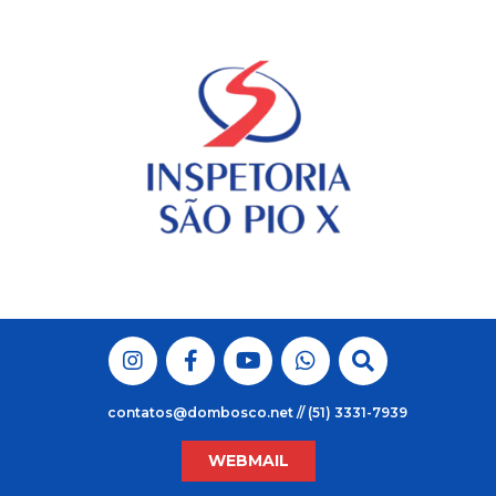
Skip
to
content
contatos@dombosco.net // (51) 3331-7939
WEBMAIL