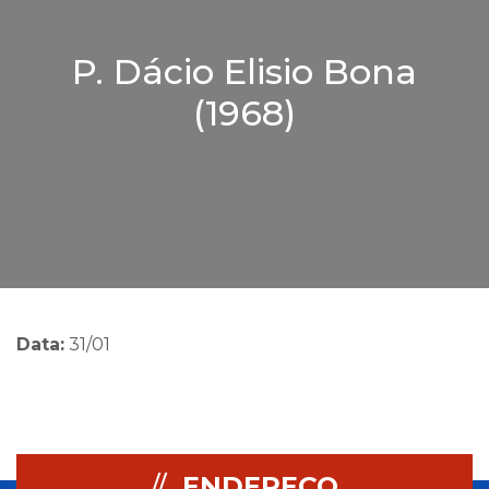
P. Dácio Elisio Bona
(1968)
Data:
31/01
//
ENDEREÇO