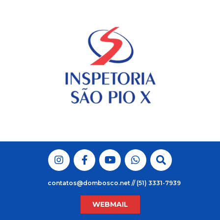
Skip
to
content
contatos@dombosco.net // (51) 3331-7939
WEBMAIL