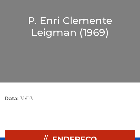
P. Enri Clemente
Leigman (1969)
Data:
31/03
//
ENDEREÇO