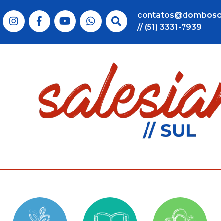
contatos@dombosc
// (51) 3331-7939