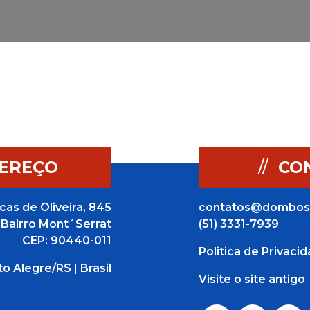
EREÇO
//
CO
cas de Oliveira, 845
contatos@dombos
Bairro Mont´Serrat
(51) 3331-7939
CEP: 90440-011
Politica de Privaci
to Alegre/RS | Brasil
Visite o site antigo