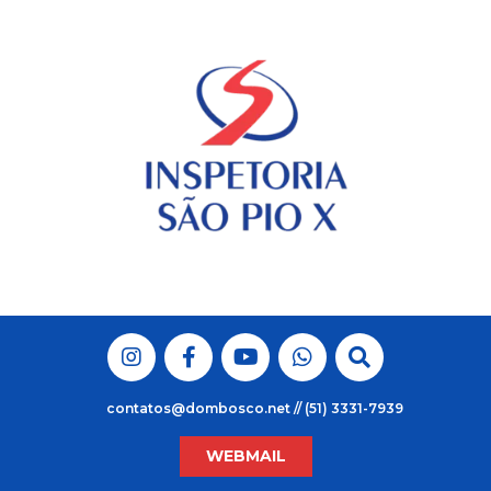
Skip
to
content
contatos@dombosco.net // (51) 3331-7939
WEBMAIL