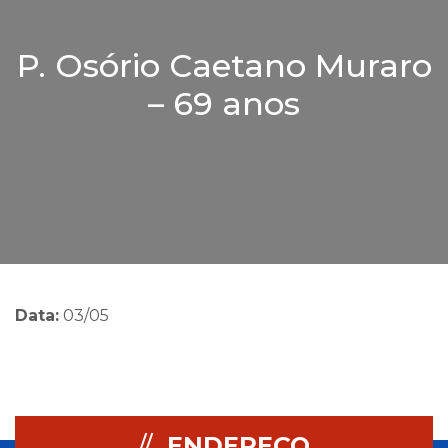
P. Osório Caetano Muraro
– 69 anos
Data:
03/05
//
ENDEREÇO