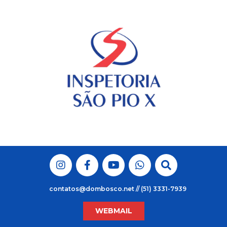
Skip
to
content
contatos@dombosco.net // (51) 3331-7939
WEBMAIL