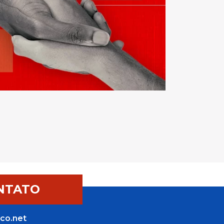
NTATO
co.net