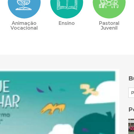
Animação
Ensino
Pastoral
Vocacional
Juvenil
B
P