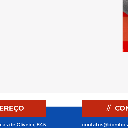
EREÇO
//
CO
cas de Oliveira, 845
contatos@dombos