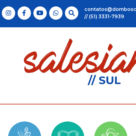
contatos@dombosc
// (51) 3331-7939