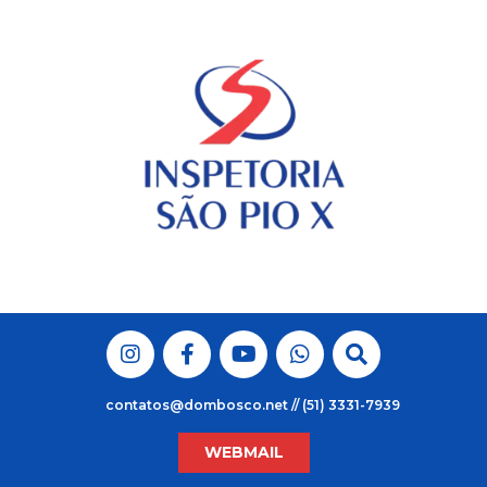
Skip
to
content
contatos@dombosco.net // (51) 3331-7939
WEBMAIL