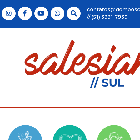
contatos@dombosc
// (51) 3331-7939