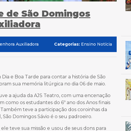
e de São Domingos
xiliadora
enhora Auxiliadora
Categorias:
Ensino Notícia
Dia e Boa Tarde para contar a história de São
bram sua memória litúrgica no dia 06 de maio.
uve a ajuda da AJS Teatro, com uma encenação
sim como os estudantes do 6º ano dos Anos finais
 Também teve a participação dos coroinhas da
l, São Domingos Sávio é o seu padroeiro.
ele teve sua missão e usou de seus dons para