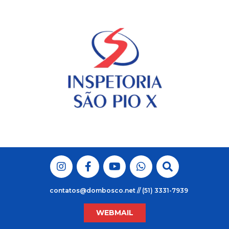
Skip
to
content
contatos@dombosco.net // (51) 3331-7939
WEBMAIL