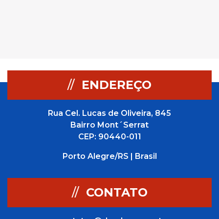
//
ENDEREÇO
Rua Cel. Lucas de Oliveira, 845
Bairro Mont´Serrat
CEP: 90440-011
Porto Alegre/RS | Brasil
//
CONTATO