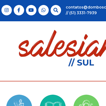
contatos@dombosc
// (51) 3331-7939