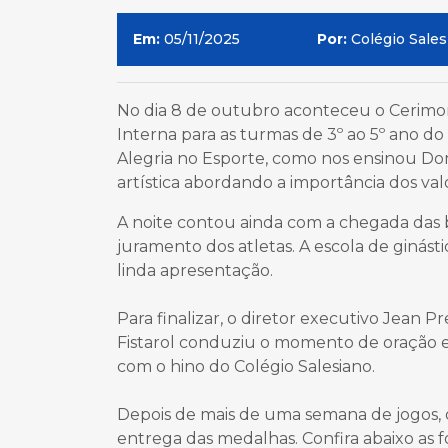
Em:
05/11/2025
Por:
Colégio Salesi
No dia 8 de outubro aconteceu o Cerimoni
Interna para as turmas de 3º ao 5º ano do
Alegria no Esporte, como nos ensinou D
artística abordando a importância dos val
A noite contou ainda com a chegada das b
juramento dos atletas. A escola de ginás
linda apresentação.
Para finalizar, o diretor executivo Jean 
Fistarol conduziu o momento de oração e
com o hino do Colégio Salesiano.
Depois de mais de uma semana de jogos, 
entrega das medalhas. Confira abaixo as fo