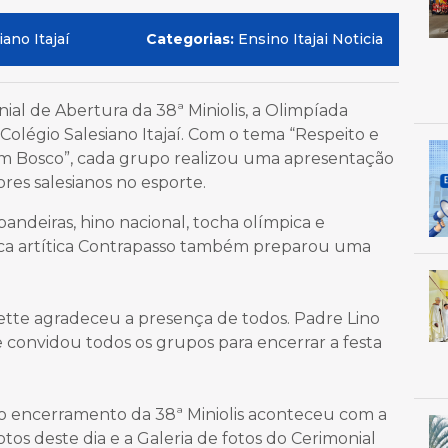
ano Itajaí
Categorias:
Ensino Itajai Noticia
al de Abertura da 38ª Miniolis, a Olimpíada
 Colégio Salesiano Itajaí. Com o tema “Respeito e
om Bosco”, cada grupo realizou uma apresentação
ores salesianos no esporte.
andeiras, hino nacional, tocha olímpica e
tica artítica Contrapasso também preparou uma
Prette agradeceu a presença de todos. Padre Lino
 convidou todos os grupos para encerrar a festa
o encerramento da 38ª Miniolis aconteceu com a
tos deste dia e a Galeria de fotos do Cerimonial