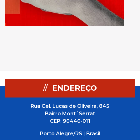
//
ENDEREÇO
Rua Cel. Lucas de Oliveira, 845
Bairro Mont´Serrat
CEP: 90440-011
Porto Alegre/RS | Brasil