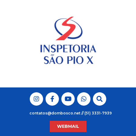
Skip
to
content
contatos@dombosco.net // (51) 3331-7939
WEBMAIL