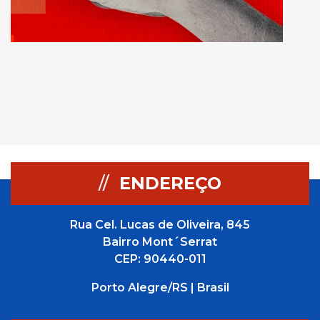
//
ENDEREÇO
Rua Cel. Lucas de Oliveira, 845
Bairro Mont´Serrat
CEP: 90440-011
Porto Alegre/RS | Brasil