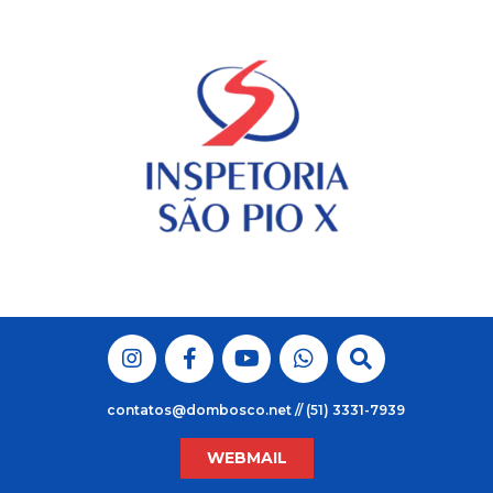
Skip
to
content
contatos@dombosco.net // (51) 3331-7939
WEBMAIL