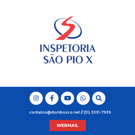
Skip
to
content
contatos@dombosco.net // (51) 3331-7939
WEBMAIL