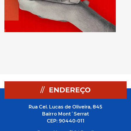
//
ENDEREÇO
Rua Cel. Lucas de Oliveira, 845
Bairro Mont´Serrat
CEP: 90440-011