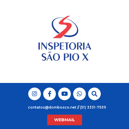
Skip
to
content
contatos@dombosco.net // (51) 3331-7939
WEBMAIL