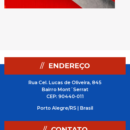
//
ENDEREÇO
Rua Cel. Lucas de Oliveira, 845
Bairro Mont´Serrat
CEP: 90440-011
Porto Alegre/RS | Brasil
//
CONTATO