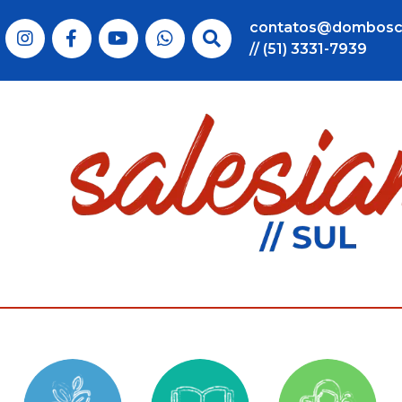
contatos@dombosc
// (51) 3331-7939