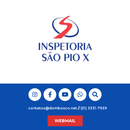
Skip
to
content
contatos@dombosco.net // (51) 3331-7939
WEBMAIL