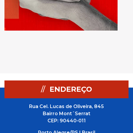
//
ENDEREÇO
Rua Cel. Lucas de Oliveira, 845
Bairro Mont´Serrat
CEP: 90440-011
Porto Alegre/RS | Brasil