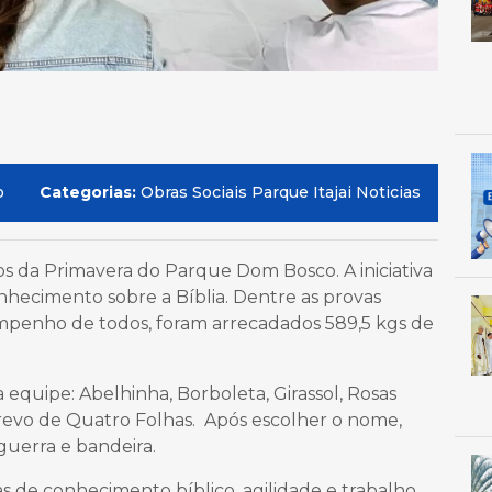
o
Categorias:
Obras Sociais Parque Itajai Noticias
os da Primavera do Parque Dom Bosco. A iniciativa
nhecimento sobre a Bíblia. Dentre as provas
empenho de todos, foram arrecadados 589,5 kgs de
equipe: Abelhinha, Borboleta, Girassol, Rosas
revo de Quatro Folhas. Após escolher o nome,
guerra e bandeira.
s de conhecimento bíblico, agilidade e trabalho