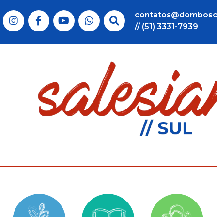
contatos@dombosc
// (51) 3331-7939