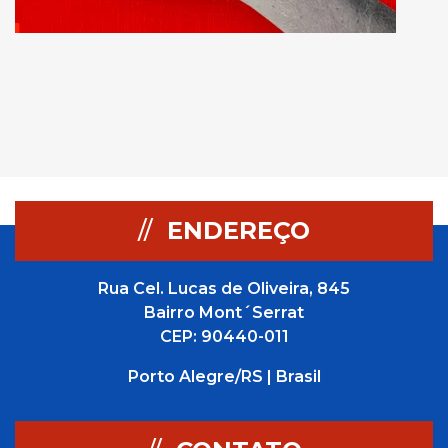
//
ENDEREÇO
Rua Cel. Lucas de Oliveira, 845
Bairro Mont´Serrat
CEP: 90440-011
Porto Alegre/RS | Brasil