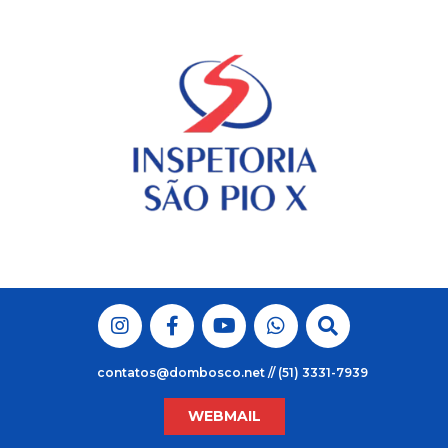
Skip
to
content
contatos@dombosco.net // (51) 3331-7939
WEBMAIL