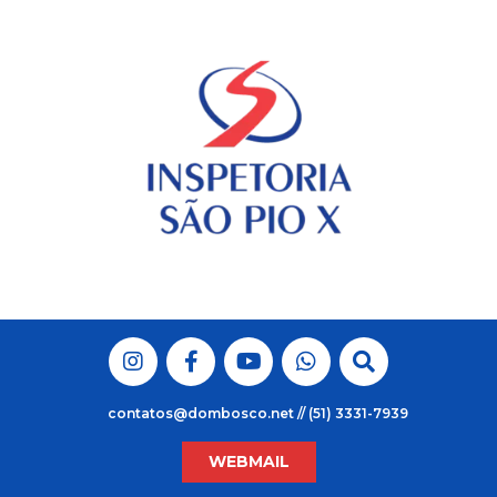
Skip
to
content
contatos@dombosco.net // (51) 3331-7939
WEBMAIL