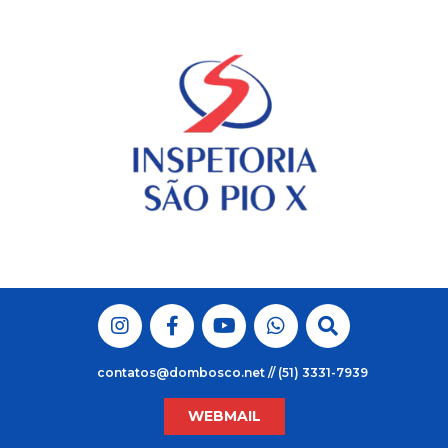
Skip
to
content
contatos@dombosco.net // (51) 3331-7939
WEBMAIL