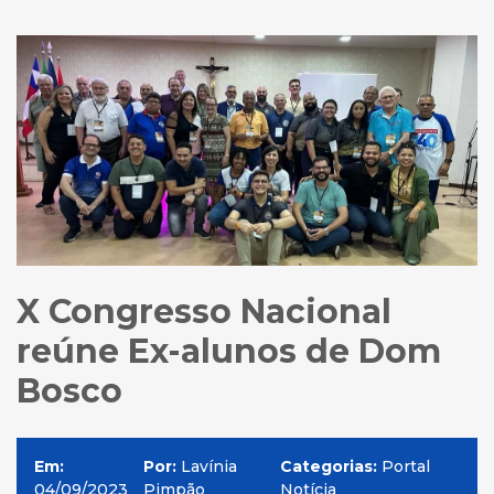
X Congresso Nacional
reúne Ex-alunos de Dom
Bosco
Em:
Por:
Lavínia
Categorias:
Portal
04/09/2023
Pimpão
Notícia