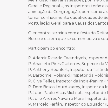
Além disso, nas várias sessões, por meio 
Geral e Regional –, os Inspetores terão 
animação da Congregação, bem como a sit
tomar conhecimento das atividades do Secr
Postulação Geral para a Causa dos Santos 
O encontro termina com a festa do Reito
Bosco e dia em que se comemorava o seu 
Participam do encontro:
P. Ademir Ricardo Cwendrych, Inspetor do
P. Anacleto Pires Guiterres, Superior da V
P. Anthony Boonlert, Inspetor da Tailândi
P. Bartłomiej Polański, Inspetor da Polôn
P. Clive Telles, Inspetor da Índia-Panjim (I
P. Dom Bosco Lourdusamy, Inspetor da Ín
P. Juan Pablo Alcas Michilot, Inspetor do
P. Julio Andrés Navarro Mora, Inspetor da
P. Marcelo Farfán, Inspetor do Equador (