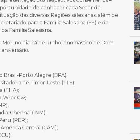
da apresentação dos respectivos Conselheiros –
a oportunidade de conhecer cada Setor de
uação das diversas Regiões salesianas, além de
etariado para a Família Salesiana (FS) e da
da Família Salesiana.
r-Mor, no dia 24 de junho, onomástico de Dom
aniversário.
 Brasil-Porto Alegre (BPA);
isitadoria de Timor-Leste (TLS);
a (THA);
ia-Wrocław;
NP).
dia-Chennai (INM);
 Peru (PER);
 América Central (CAM);
ECU);