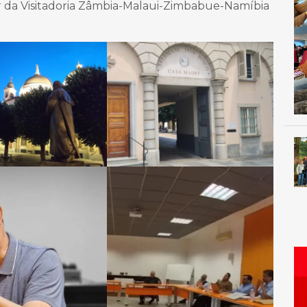
 da Visitadoria Zâmbia-Malaui-Zimbabue-Namíbia