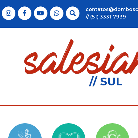
contatos@dombosc
// (51) 3331-7939