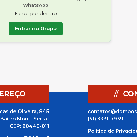
WhatsApp
Fique por dentro
Entrar no Grupo
EREÇO
//
CO
cas de Oliveira, 845
contatos@dombos
Bairro Mont´Serrat
(51) 3331-7939
CEP: 90440-011
Politica de Privaci