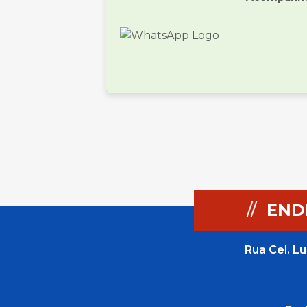
//
END
Rua Cel. Lu