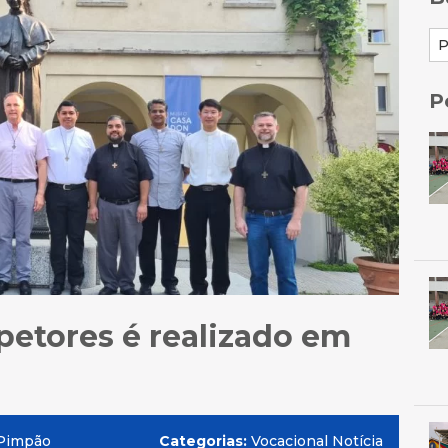
P
petores é realizado em
 Pimpão
Categorias:
Vocacional Notícia