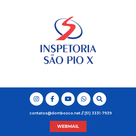
Skip
to
content
contatos@dombosco.net // (51) 3331-7939
WEBMAIL