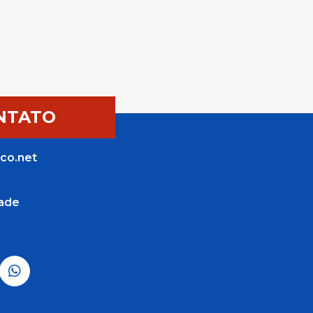
NTATO
co.net
dade