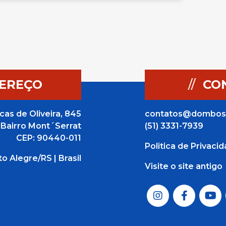
EREÇO
//
CO
cas de Oliveira, 845
contatos@dombos
Bairro Mont´Serrat
(51) 3331-7939
CEP: 90440-011
Politica de Privaci
to Alegre/RS | Brasil
Visite o site antigo