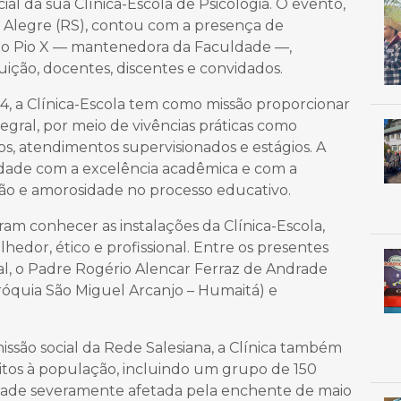
l da sua Clínica-Escola de Psicologia. O evento,
o Alegre (RS), contou com a presença de
São Pio X — mantenedora da Faculdade —,
ituição, docentes, discentes e convidados.
4, a Clínica-Escola tem como missão proporcionar
egral, por meio de vivências práticas como
cos, atendimentos supervisionados e estágios. A
uldade com a excelência acadêmica e com a
gião e amorosidade no processo educativo.
am conhecer as instalações da Clínica-Escola,
edor, ético e profissional. Entre os presentes
l, o Padre Rogério Alencar Ferraz de Andrade
róquia São Miguel Arcanjo – Humaitá) e
missão social da Rede Salesiana, a Clínica também
itos à população, incluindo um grupo de 150
ade severamente afetada pela enchente de maio