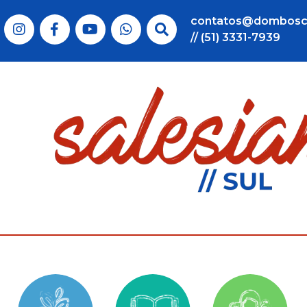
contatos@dombosc
// (51) 3331-7939