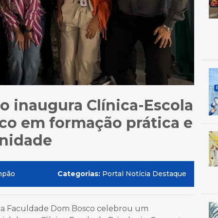
 inaugura Clínica-Escola
co em formação prática e
nidade
mpão
Categorias:
Portal Notícia Destaque
25, a Faculdade Dom Bosco celebrou um