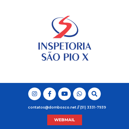
Skip
to
content
contatos@dombosco.net // (51) 3331-7939
WEBMAIL