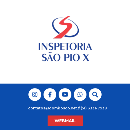
Skip
to
content
contatos@dombosco.net // (51) 3331-7939
WEBMAIL