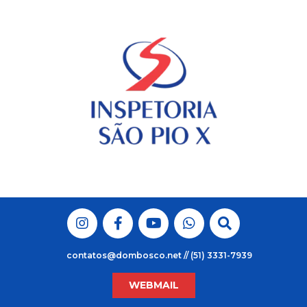
Skip
to
content
contatos@dombosco.net // (51) 3331-7939
WEBMAIL