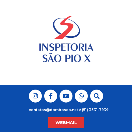
Skip
to
content
contatos@dombosco.net // (51) 3331-7939
WEBMAIL