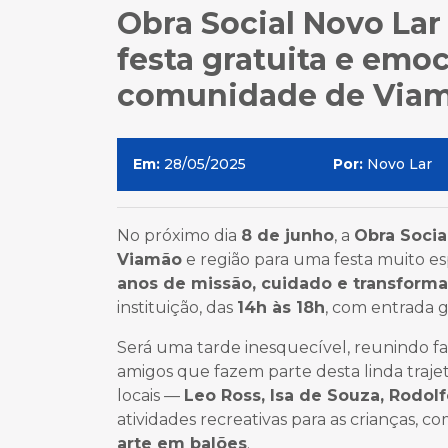
Obra Social Novo Lar
festa gratuita e emo
comunidade de Via
Em:
28/05/2025
Por:
Novo Lar
No próximo dia
8 de junho
, a
Obra Socia
Viamão
e região para uma festa muito es
anos de missão, cuidado e transforma
instituição, das
14h às 18h
, com entrada g
Será uma tarde inesquecível, reunindo fa
amigos que fazem parte desta linda trajet
locais —
Leo Ross, Isa de Souza, Rodolf
atividades recreativas para as crianças, c
arte em balões
.