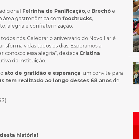
adicional
Feirinha de Panificação
, o
Brechó
e
a área gastronômica com
foodtrucks
,
 alegria e confraternização.
odos nós. Celebrar o aniversário do Novo Lar é
nsforma vidas todos os dias. Esperamos a
r conosco essa alegria”, destaca
Cristina
utiva da instituição.
ro
ato de gratidão e esperança
, um convite para
s tem realizado ao longo desses 68 anos
de
RS)
desta história!