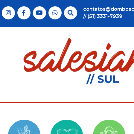
contatos@dombosc
// (51) 3331-7939