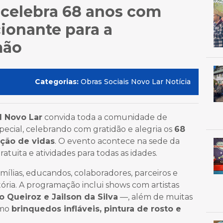
 celebra 68 anos com
cionante para a
mão
Categorias:
Obras Sociais Novo Lar Notícia
l Novo Lar
convida toda a comunidade de
pecial, celebrando com gratidão e alegria os
68
ção de vidas
. O evento acontece na sede da
ratuita e atividades para todas as idades.
mílias, educandos, colaboradores, parceiros e
ória. A programação inclui shows com artistas
o Queiroz e Jailson da Silva
—, além de muitas
omo
brinquedos infláveis, pintura de rosto e