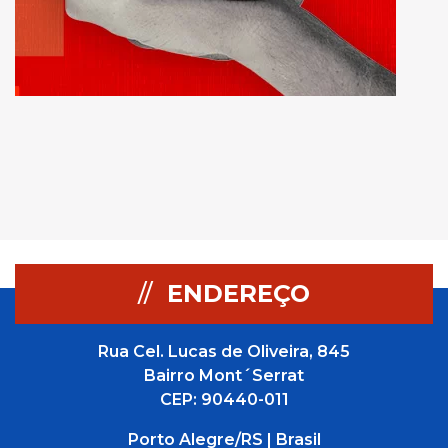
//
ENDEREÇO
Rua Cel. Lucas de Oliveira, 845
Bairro Mont´Serrat
CEP: 90440-011
Porto Alegre/RS | Brasil