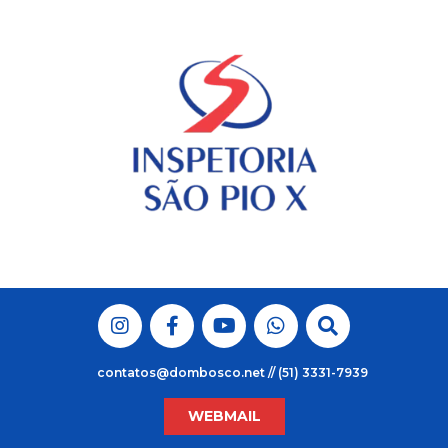
Skip
to
content
contatos@dombosco.net // (51) 3331-7939
WEBMAIL