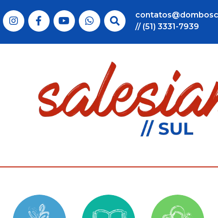
contatos@dombosc
// (51) 3331-7939