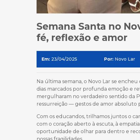
Semana Santa no Nov
fé, reflexão e amor
Em:
23/04/2025
Por:
Novo Lar
Na última semana, o Novo Lar se encheu de
dias marcados por profunda emoção e r
mergulharam no verdadeiro sentido da Pás
ressurreição — gestos de amor absoluto 
Com os educandos, trilhamos juntos o cam
com o coração aberto à escuta, à empatia
oportunidade de olhar para dentro e r
nossas fragilidades.