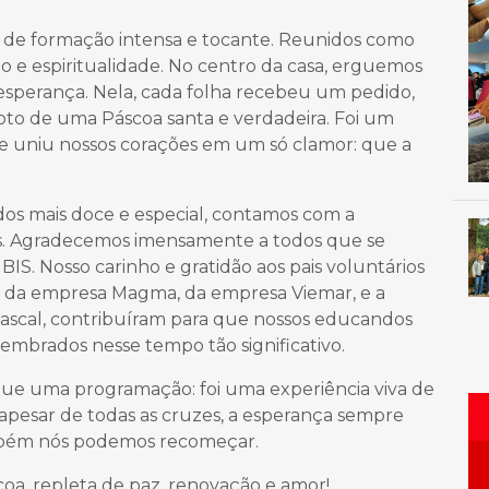
de formação intensa e tocante. Reunidos como
o e espiritualidade. No centro da casa, erguemos
esperança. Nela, cada folha recebeu um pedido,
o de uma Páscoa santa e verdadeira. Foi um
ue uniu nossos corações em um só clamor: que a
dos mais doce e especial, contamos com a
os. Agradecemos imensamente a todos que se
IS. Nosso carinho e gratidão aos pais voluntários
s da empresa Magma, da empresa Viemar, e a
pascal, contribuíram para que nossos educandos
embrados nesse tempo tão significativo.
que uma programação: foi uma experiência viva de
apesar de todas as cruzes, a esperança sempre
ambém nós podemos recomeçar.
oa, repleta de paz, renovação e amor!