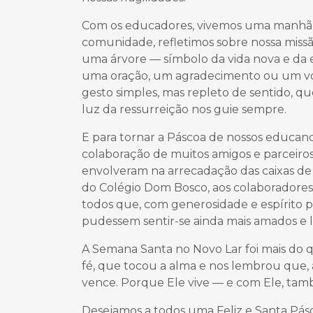
Com os educadores, vivemos uma manhã 
comunidade, refletimos sobre nossa missã
uma árvore — símbolo da vida nova e da 
uma oração, um agradecimento ou um vot
gesto simples, mas repleto de sentido, q
luz da ressurreição nos guie sempre.
E para tornar a Páscoa de nossos educan
colaboração de muitos amigos e parceir
envolveram na arrecadação das caixas de B
do Colégio Dom Bosco, aos colaboradore
todos que, com generosidade e espírito 
pudessem sentir-se ainda mais amados e l
A Semana Santa no Novo Lar foi mais do 
fé, que tocou a alma e nos lembrou que, 
vence. Porque Ele vive — e com Ele, t
Desejamos a todos uma Feliz e Santa Pásc