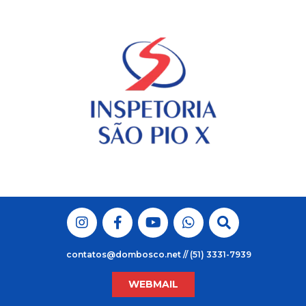
Skip
to
content
contatos@dombosco.net // (51) 3331-7939
WEBMAIL