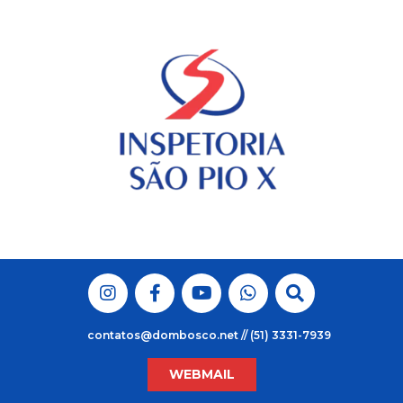
Skip
to
content
contatos@dombosco.net // (51) 3331-7939
WEBMAIL