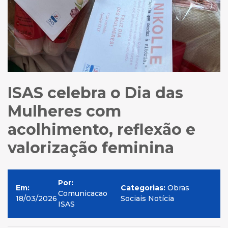
ISAS celebra o Dia das
Mulheres com
acolhimento, reflexão e
valorização feminina
Por:
Em:
Categorias:
Obras
Comunicacao
18/03/2026
Sociais Notícia
ISAS