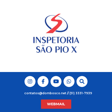
Skip
to
content
contatos@dombosco.net // (51) 3331-7939
WEBMAIL