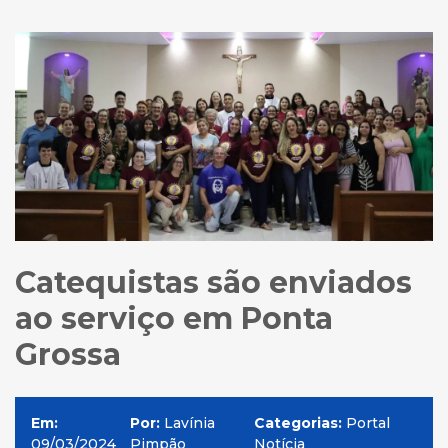
Catequistas são enviados
ao serviço em Ponta
Grossa
Em:
Por:
Lavínia
Categorias:
Portal
09/03/2024
Pimpão
Notícia