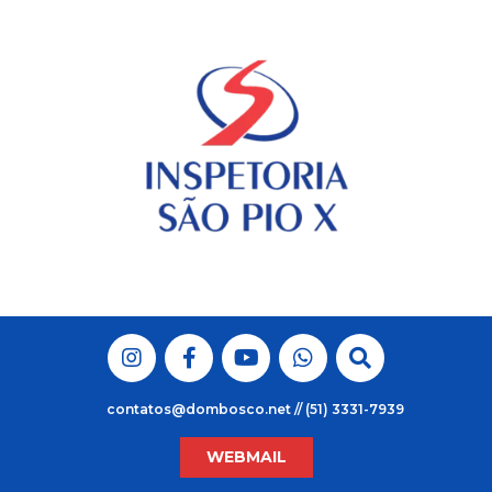
Skip
to
content
contatos@dombosco.net // (51) 3331-7939
WEBMAIL