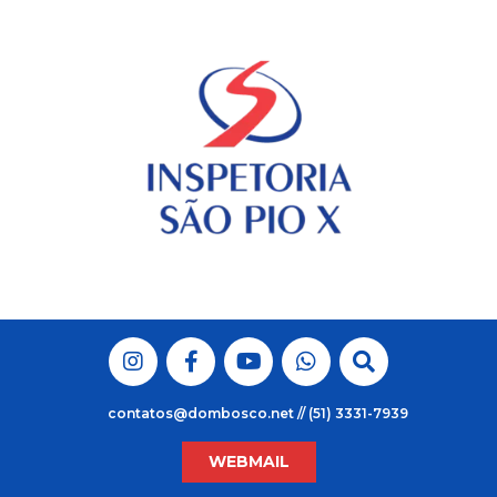
Skip
to
content
contatos@dombosco.net // (51) 3331-7939
WEBMAIL