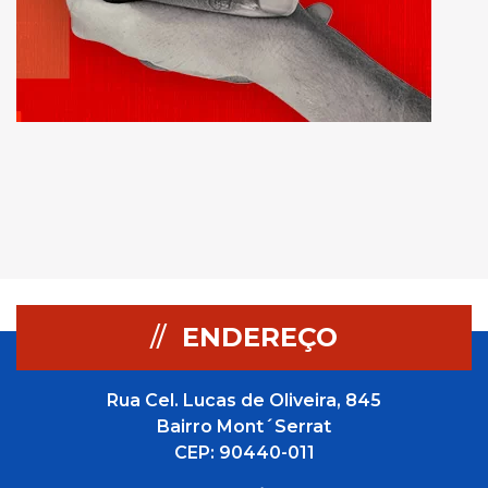
//
ENDEREÇO
Rua Cel. Lucas de Oliveira, 845
Bairro Mont´Serrat
CEP: 90440-011