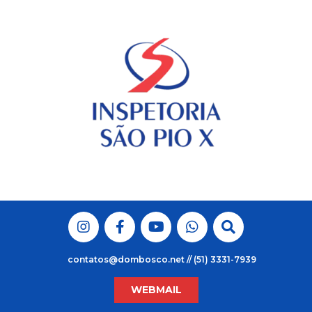
Skip
to
content
contatos@dombosco.net // (51) 3331-7939
WEBMAIL