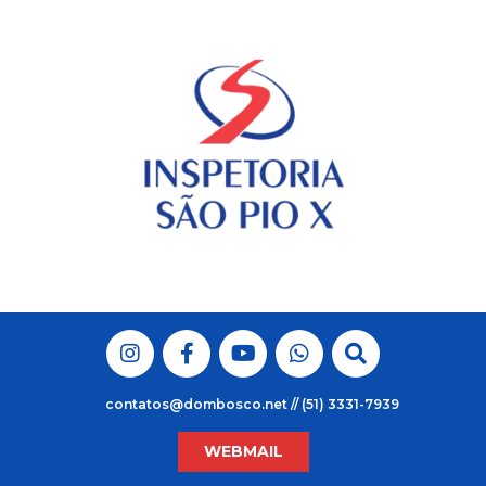
Skip
to
content
contatos@dombosco.net // (51) 3331-7939
WEBMAIL