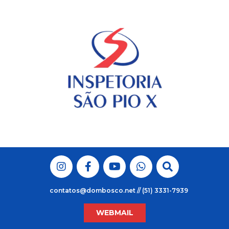
Skip
to
content
contatos@dombosco.net // (51) 3331-7939
WEBMAIL