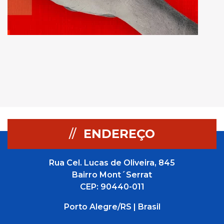
//
ENDEREÇO
Rua Cel. Lucas de Oliveira, 845
Bairro Mont´Serrat
CEP: 90440-011
Porto Alegre/RS | Brasil