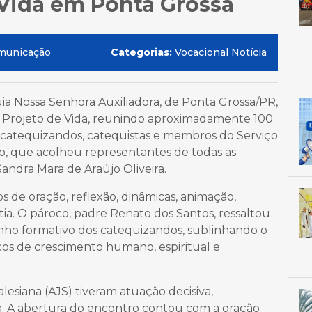
 Vida em Ponta Grossa
municação
Categorias:
Vocacional Notícia
uia Nossa Senhora Auxiliadora, de Ponta Grossa/PR,
Projeto de Vida, reunindo aproximadamente 100
s, catequizandos, catequistas e membros do Serviço
o, que acolheu representantes de todas as
andra Mara de Araújo Oliveira.
de oração, reflexão, dinâmicas, animação,
stia. O pároco, padre Renato dos Santos, ressaltou
inho formativo dos catequizandos, sublinhando o
os de crescimento humano, espiritual e
esiana (AJS) tiveram atuação decisiva,
a. A abertura do encontro contou com a oração