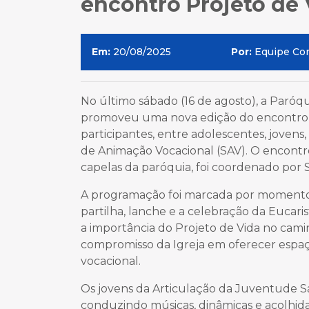
encontro Projeto de
Em:
20/08/2025
Por:
Equipe Co
No último sábado (16 de agosto), a Paróq
promoveu uma nova edição do encontro 
participantes, entre adolescentes, joven
de Animação Vocacional (SAV). O encontr
capelas da paróquia, foi coordenado por S
A programação foi marcada por momentos 
partilha, lanche e a celebração da Eucari
a importância do Projeto de Vida no cam
compromisso da Igreja em oferecer espaç
vocacional.
Os jovens da Articulação da Juventude Sal
conduzindo músicas, dinâmicas e acolhid