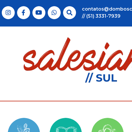
contatos@dombosc
// (51) 3331-7939