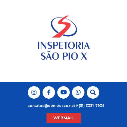
Skip
to
content
contatos@dombosco.net // (51) 3331-7939
WEBMAIL