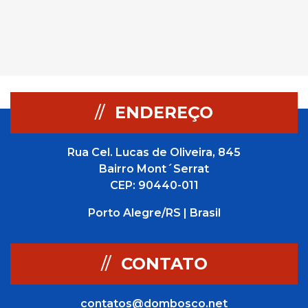
//
ENDEREÇO
Rua Cel. Lucas de Oliveira, 845
Bairro Mont´Serrat
CEP: 90440-011
Porto Alegre/RS | Brasil
//
CONTATO
contatos@dombosco.net