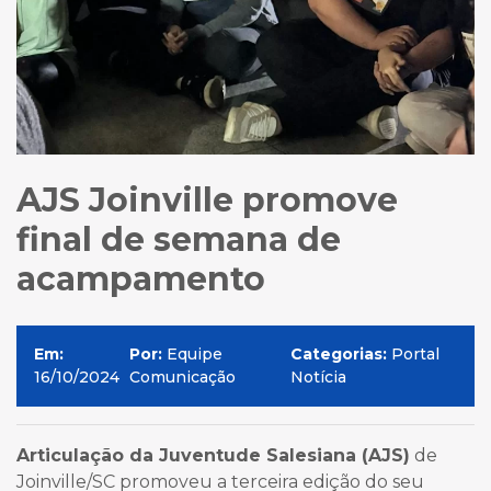
AJS Joinville promove
final de semana de
acampamento
Em:
Por:
Equipe
Categorias:
Portal
16/10/2024
Comunicação
Notícia
Articulação da Juventude Salesiana (AJS)
de
Joinville/SC promoveu a terceira edição do seu