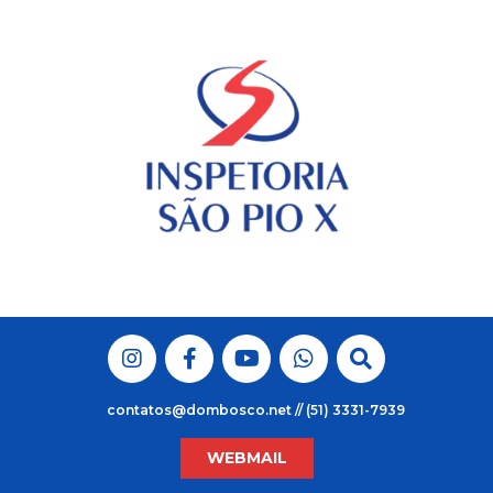
Skip
to
content
contatos@dombosco.net // (51) 3331-7939
WEBMAIL