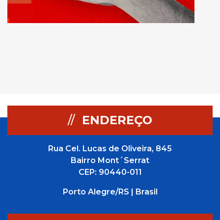
//
ENDEREÇO
Rua Cel. Lucas de Oliveira, 845
Bairro Mont´Serrat
CEP: 90440-011
Porto Alegre/RS | Brasil