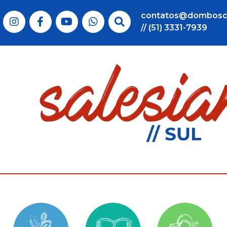
contatos@dombosc
// (51) 3331-7939