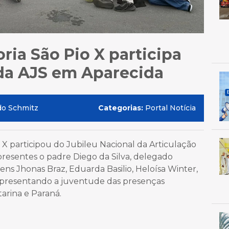
ria São Pio X participa
 da AJS em Aparecida
do Schmitz
Categorias:
Portal Notícia
 X participou do Jubileu Nacional da Articulação
presentes o padre Diego da Silva, delegado
ovens Jhonas Braz, Eduarda Basilio, Heloísa Winter,
representando a juventude das presenças
tarina e Paraná.