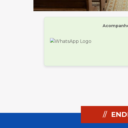
Acompanhe 
//
END