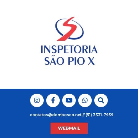
Skip
to
content
contatos@dombosco.net // (51) 3331-7939
WEBMAIL