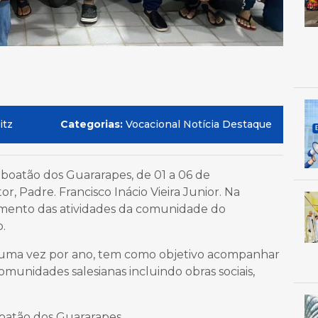
itz
Categorias:
Vocacional Notícia Destaque
aboatão dos Guararapes, de 01 a 06 de
or, Padre. Francisco Inácio Vieira Junior. Na
amento das atividades da comunidade do
o.
nte uma vez por ano, tem como objetivo acompanhar
munidades salesianas incluindo obras sociais,
boatão dos Guararapes