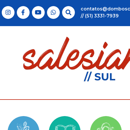
contatos@dombosc
// (51) 3331-7939