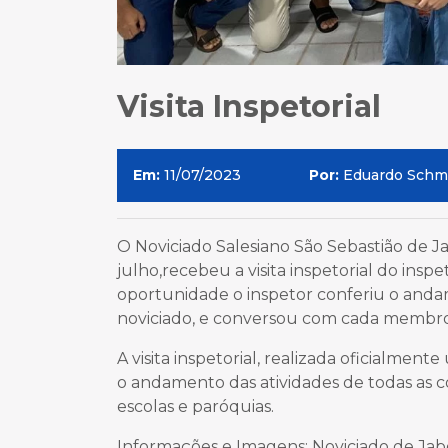
Visita Inspetorial
Em:
11/07/2023
Por:
Eduardo Schm
O Noviciado Salesiano São Sebastião de J
julho,recebeu a visita inspetorial do inspet
oportunidade o inspetor conferiu o and
noviciado, e conversou com cada membr
A visita inspetorial, realizada oficialme
o andamento das atividades de todas as co
escolas e paróquias.
Informações e Imagens: Noviciado de Ja