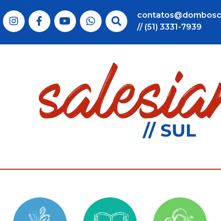
contatos@dombosc
// (51) 3331-7939