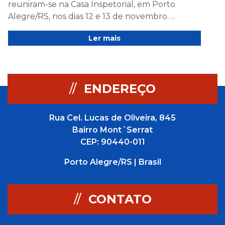
reuniram-se na Casa Inspetorial, em Porto
Alegre/RS, nos dias 12 e 13 de novembro. ...
Ler mais
//
ENDEREÇO
Rua Cel. Lucas de Oliveira, 845
Bairro Mont´Serrat
CEP: 90440-011
Porto Alegre/RS | Brasil
//
CONTATO