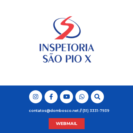
Skip
to
content
contatos@dombosco.net // (51) 3331-7939
WEBMAIL