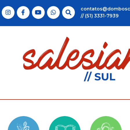
contatos@dombosc
// (51) 3331-7939