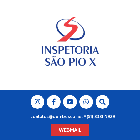
Skip
to
content
contatos@dombosco.net // (51) 3331-7939
WEBMAIL